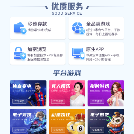
足球
篮球
NBA
世界杯
热门赛事资讯