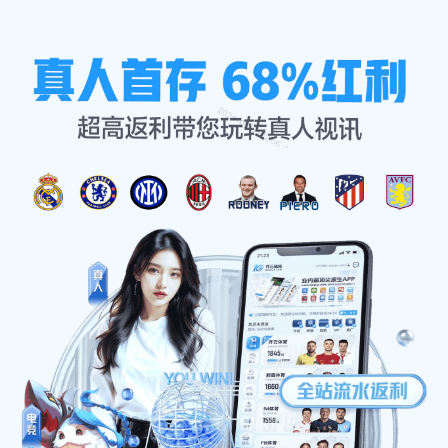
STARDOM
OFFICIAL
☰
今日焦点
欧冠决赛前瞻：豪门对决一触即发，谁
将问鼎欧洲之巅？
星空官方网站为您带来全方位的赛前数据分析、战术解读
及独家专访，助您掌握第一手赛事动态。
实时比分
查看全部赛程 >