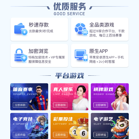
足球
篮球
NBA
世界杯
热门赛事资讯