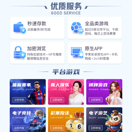
足球
篮球
NBA
世界杯
热门赛事资讯