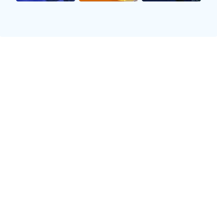
足球
转会窗口大揭秘：豪门球队夏季引援策略分析
随着夏季转会窗口的开启，全球各大豪门球队纷纷发力。星
空官方网站深入分析各队战术需求，探讨未来几个赛季的格
局变化。
2小时前
阅读 1.2w