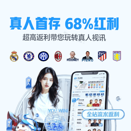
STARDOM
OFFICIAL
☰
今日焦点
欧冠决赛前瞻：豪门对决一触即发，谁
将问鼎欧洲之巅？
星空官方网站为您带来全方位的赛前数据分析、战术解读
及独家专访，助您掌握第一手赛事动态。
实时比分
查看全部赛程 >