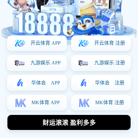
英超 · 进行中 65'
曼城
2 - 1
阿森纳
西甲 · 已结束
皇马
3 - 0
巴萨
NBA · 第3节
湖人
88 - 92
勇士
意甲 · 未开始 20:45
尤文
vs
AC米兰