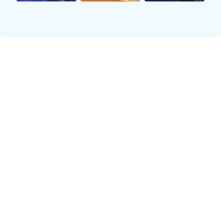
足球
转会窗口大揭秘：豪门球队夏季引援策略分析
随着夏季转会窗口的开启，全球各大豪门球队纷纷发力。星
空官方网站深入分析各队战术需求，探讨未来几个赛季的格
局变化。
2小时前
阅读 1.2w