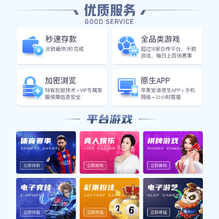
足球
篮球
NBA
世界杯
热门赛事资讯