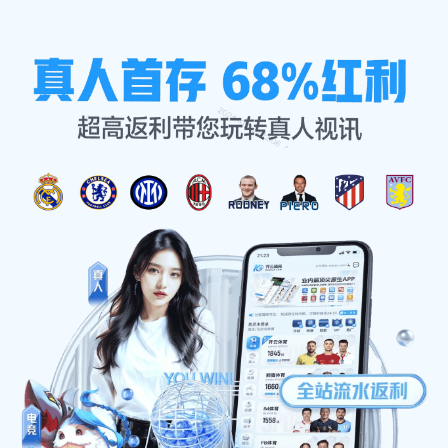
STARDOM
OFFICIAL
☰
今日焦点
欧冠决赛前瞻：豪门对决一触即发，谁
将问鼎欧洲之巅？
星空官方网站为您带来全方位的赛前数据分析、战术解读
及独家专访，助您掌握第一手赛事动态。
实时比分
查看全部赛程 >